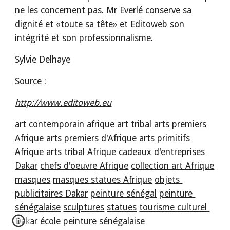
ne les concernent pas. Mr Everlé conserve sa 
dignité et «toute sa tête» et Editoweb son 
intégrité et son professionnalisme.
Sylvie Delhaye
Source :
http://www.editoweb.eu
art contemporain afrique
art tribal
arts premiers 
Afrique
arts premiers d'Afrique
arts primitifs 
Afrique
arts tribal Afrique
cadeaux d'entreprises 
Dakar
chefs d'oeuvre Afrique
collection art Afrique
masques
masques statues Afrique
objets 
publicitaires Dakar
peinture sénégal
peinture 
sénégalaise
sculptures
statues
tourisme culturel 
Dakar
école peinture sénégalaise