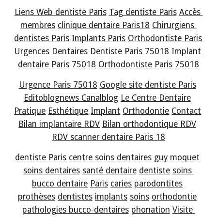
Liens Web dentiste Paris
Tag dentiste Paris
Accès 
membres
clinique dentaire Paris18
Chirurgiens 
dentistes Paris
Implants Paris
Orthodontiste Paris
Urgences Dentaires
Dentiste Paris 75018
Implant 
dentaire Paris 75018
Orthodontiste Paris 75018
Urgence Paris 75018
Google site dentiste Paris
Editoblognews Canalblog
Le Centre Dentaire
Pratique
Esthétique
Implant
Orthodontie
Contact
Bilan implantaire RDV
Bilan orthodontique RDV
RDV scanner dentaire Paris 18
dentiste Paris
centre soins dentaires guy moquet
soins dentaires
santé dentaire
dentiste
soins 
bucco dentaire
Paris
caries
parodontites
prothèses
dentistes
implants
soins
orthodontie
pathologies bucco-dentaires
phonation
Visite 