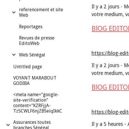
Il y a 2 jours - 
referencement et site
votre medium, vot
Web
Reportages
BlOG EDITO
Revues de presse
EditoWeb
https://blog-ed
Web Sénégal
Il y a 2 jours - 
Untitled page
votre medium, vot
VOYANT MARABOUT
GODIBA
BlOG EDITO
<meta name="google-
site-verification"
content="KZRFjjA-
Tz5CWLF6njZBSeiqIkkC
https://blog-edi
Assurances toutes
Il y a 5 heures -
branches Sénégal