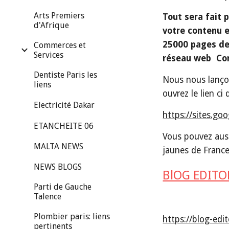
Arts Premiers
Tout sera fait 
d'Afrique
votre contenu e
25000 pages de 
Commerces et
Services
réseau web  Con
Dentiste Paris les
Nous nous lançon
liens
ouvrez le lien ci
Electricité Dakar
https://sites.go
ETANCHEITE 06
Vous pouvez auss
MALTA NEWS
jaunes de France
NEWS BLOGS
BlOG EDITO
Parti de Gauche
Talence
Plombier paris: liens
https://blog-ed
pertinents