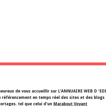
ip to main content
Skip to navigat
NVENUE SUR L'A
D 'EDITO
ureux de vous accueillir sur L'ANNUAIRE WEB D 'ED
u référencement en temps réel des sites et des blogs 
ortages. tel que celui d'un 
Marabout Voyant